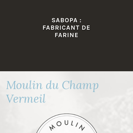
Accéder
au
SABOPA :
contenu
FABRICANT DE
principal
FARINE
Moulin du Champ
Vermeil